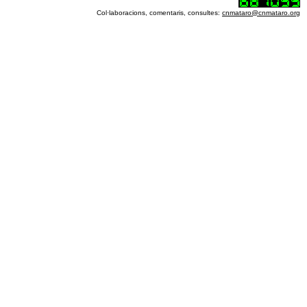
Col·laboracions, comentaris, consultes:
cnmataro@cnmataro.org