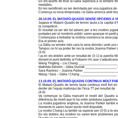
En els quarts de final la Gàlia superava a la sempre te
medalles.
En les semifinals va ser derrotada per una jugadora de 
Comença la nova temporada i la Gàlia arrenca amb forç
26.10.09. EL MATARÓ-QUADIS SENSE OPCIONS A V
Jugava el Mataró-Quadis de tennis taula a la capital d’
la competició.
El resultat va ser del tot advers per a les nostres jug
portades per el nombrós públic varen guanyar el partit 
Començava a treballar la victòria osonenca la seva jug
Era el primer avís.
La Gàlia va vendre més cara la seva derrota i amb uns se
Tampoc no hi va poder fer res la nostra Joanna Parker 
(3-0)
I ja en els dobles amb un resultat de (3-1) la parella
donant el punt definitiu al Fotoprix-Vic que s’adjudicava
Wang Tingting – Liu Chang _____________________ 
Mathilda Ekholm – Gàlia Dvorak _________________ 
Sara Ramirez – Joanna Parker ___________________
Wang / Sara – Gàlia / Chang ____________________ 
13.10.09. EL MATARÓ-QUADIS CONTINUA MOLT FO
El Mataró-Quadis de tennis taula continua molt fort e
desfer de l’equip mallorquí de l’Inca TT pel resultat de
(4-0)
Va començar la Gàlia marcant el nivell del Quadis a l
diferència de nivell que hi ha entre ambdues jugadores
La nostra jugadora anglesa, la Joanna Parker també es
moments hi varen haver punts molt disputats.
La nostra Chang Liu també va superar per (3-0) a la seva c
En els dobles, les nostres no varen tenir problemes per 