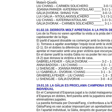
Mataró-Quadis.
LIU CHANG – CARMEN SOLICHERO ________ 3-0 / 1
JOANNA PARKER- KATERINA NTOULAKI ____ 0-3 / 1-
GÀLIA DVORAK- SHNAG YUN _____________ 3-0 / 2
LUI / GÀLIA – NTOULAKI/SOLICHERO ______ 3-1 / 3-1
LIU CHANG – KATERINA NTOULAKI ________ 1-3 / 3-
GÀLIA DVORAK – CARMEN SOLICHERO______ 3-1 / 
01.02.10. DERROTA MOLT APRETADA A LA PISTA
Les de la Flora no varen aprofitar la visita a la pista 
capdavanter de la lliga.
El partit d’aquest dissabte va començar amb la derrota d
1). Tornava a agafar avantatge l’equip local amb la vic
(2-1). En el dobles la diferència s’ampliava doncs la sev
apretar el marcador amb una gran victòria que escurçava
En el darrer partit la nostra Gàlia no va poder fer res cont
(4-2) que donava la victòria a les de casa.
GABRIELA FEHER – GÀLIA DVORAK ------------- 3-2 – 1
ANNA BADOSA – LIU CHANG ---------------------- 0-3 – 1-
LI SHENGJIE – JOANNA PARKER ------------------ 3-0 – 2
LI / GABRIELA – DVORAK / CHANG -------------- 3-1 – 3-
GRABRIELA FEHER – LIU CHANG ----------------- 1-3 – 
LI SHENGJIE – GÀLIA DVORAK ------------------- 3-0 - 4-2
19.01.10. LA GÀLIA ES PROCLAMA CAMPIONA D’
INDIVIDUAL
En el Campionat d’Espanya jugat a la ciutat malagueny
d’Espanya en dobles, fent parella amb la jugadora xines
eliminatòries jugades.
La parella formada per Dvorak/Fang, s’enfrontava a la f
Gàlia/Fang es van acabar imposant per un apretadíssim (3
En l’apartat individual, la Gàlia, després de guanyar du