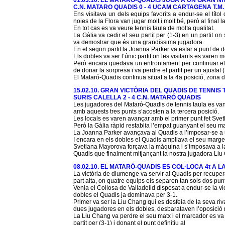
01.03.10. EL MATARÓ-QUADIS JUGA A UN GRAN NI
C.N. MATARO QUADIS 0 - 4 UCAM CARTAGENA T.M.
Ens visitava un dels equips favorits a endur-se el títol d
noies de la Flora van jugar molt i molt bé, però al final la
En tot cas es va veure tennis taula de molta qualitat.
La Gàlia va cedir el seu partit per (1-3) en un partit 
va demostrar que és una grandíssima jugadora.
En el segon partit la Joanna Parker va estar a punt de do
Els dobles va ser l’únic partit on les visitants es varen 
Però encara quedava un enfrontament per continuar el 
de donar la sorpresa i va perdre el partit per un ajustat
El Mataró-Quadis continua situat a la 4a posició, zona de 
15.02.10. GRAN VICTÒRIA DEL QUADIS DE TENNIS
SURIS CALELLA 2 - 4 C.N. MATARÓ QUADIS
Les jugadores del Mataró-Quadis de tennis taula es van i
amb aquests tres punts s’acosten a la tercera posició.
Les locals es varen avançar amb el primer punt fet Svet
Però la Gàlia ràpid restablia l’empat guanyant el seu mat
La Joanna Parker avançava al Quadis a l’imposar-se a 
I encara en els dobles el Quadis ampliava el seu marge al
Svetlana Mayorova forçava la màquina i s’imposava a la 
Quadis que finalment mitjançant la nostra jugadora Liu C
08.02.10. EL MATARÓ-QUADIS ES COL·LOCA 4t A L
La victòria de diumenge va servir al Quadis per recuperar
part alta, on quatre equips els separen tan sols dos pun
Venia el Collosa de Valladolid disposat a endur-se la v
dobles el Quadis ja dominava per 3-1.
Primer va ser la Liu Chang qui es desfeia de la seva rival 
dues jugadores en els dobles, desbarataven l’oposició ri
La Liu Chang va perdre el seu matx i el marcador es va a
partit per (3-1) i donant el punt definitiu al