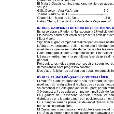
Quadis va ser molt superior.
El Mataró-Quadis continua marxant molt fort en aquest i
seu joc.
Gàlia Dvorak – Ana Ma Arrom ------------------------ 3-0
Joanna Parker – Sai Liu ------------------------------- 3-1
Chang Liu – Marta de La Vega ------------------------ 3-0
Galia / Chang Liu – Sai Liu / Marta de la Vega ----- 3-0
07.10.09. CAMPIONAT DE CATALUNYA DE TENNIS
Es va celebrar a Riudoms (Tarragona) la 27ª edició de
Els nostres palistes hi varen ser presents amb una des
l’Etna Vicent.
Significar el gran campionat realitzat per les dues nost
L’Alba es va proclamar brillant campiona individual des
nivell de joc que va ser inabastable per a totes les se
L’altra protagonista del Campionat va ser l’Etna Vicent
L’Etna va arribar fins a la penúltima fase després d’hav
general.
Per equips, les noies varen aconseguir el segon lloc, co
demostrant la seva progressió constant.
Des d’aquí felicitar-les pel seu bon treball en aquests i
05.10.09. EL MATARÓ-QUADIS CONTINUA LÍDER
El Mataró-Quadis va guanyar el seu tercer partit consec
nivell molt bó, malgrat les dificultats que va posar l’equip
Va començar la Gàlia guanyant el seu partit per un rotu
3-0 demostrant que està en un moment molt dolç de for
La jugadora del Cassanenc Gabriela Frehen, va derro
Gabriela és una jugadora molt ben posicionada en el r
Liu Chang va tornar a posar per davant el Quadis al der
punts molt espectaculars.
El Cassanenc s’imposava en els dobles i igualava el ma
La Gàlia va tornar a donar-nos avantatge guanyant a la s