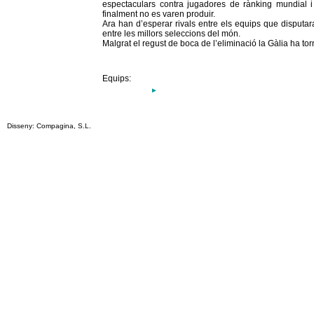
espectaculars contra jugadores de rànking mundial i v
finalment no es varen produir.
Ara han d’esperar rivals entre els equips que disputara
entre les millors seleccions del món.
Malgrat el regust de boca de l’eliminació la Gàlia ha torn
Equips:
Disseny: Compagina, S.L.