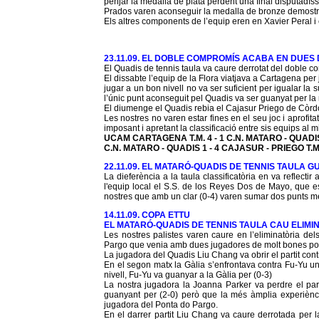
penjar la medalla de plata perdent una final disputadíss
Prados varen aconseguir la medalla de bronze demostr
Els altres components de l’equip eren en Xavier Peral i
23.11.09. EL DOBLE COMPROMÍS ACABA EN DUES
El Quadis de tennis taula va caure derrotat del doble 
El dissabte l’equip de la Flora viatjava a Cartagena per
jugar a un bon nivell no va ser suficient per igualar la 
l’únic punt aconseguit pel Quadis va ser guanyat per l
El diumenge el Quadis rebia el Cajasur Priego de Còrdo
Les nostres no varen estar fines en el seu joc i aprofit
imposant i apretant la classificació entre sis equips al m
UCAM CARTAGENA T.M. 4 - 1 C.N. MATARO - QUADI
C.N. MATARO - QUADIS 1 - 4 CAJASUR - PRIEGO T.M
22.11.09. EL MATARÓ-QUADIS DE TENNIS TAULA GU
La dieferència a la taula classificatòria en va reflecti
l'equip local el S.S. de los Reyes Dos de Mayo, que es
nostres que amb un clar (0-4) varen sumar dos punts més
14.11.09. COPA ETTU
EL MATARÓ-QUADIS DE TENNIS TAULA CAU ELIMI
Les nostres palistes varen caure en l’eliminatòria de
Pargo que venia amb dues jugadores de molt bones pos
La jugadora del Quadis Liu Chang va obrir el partit con
En el segon matx la Gàlia s’enfrontava contra Fu-Yu u
nivell, Fu-Yu va guanyar a la Gàlia per (0-3)
La nostra jugadora la Joanna Parker va perdre el p
guanyant per (2-0) però que la més àmplia experiència
jugadora del Ponta do Pargo.
En el darrer partit Liu Chang va caure derrotada per la