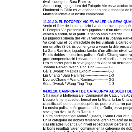
rival i coneguda Sara Ramirez.
Aquest cop, la jugadora del Fotoprix-Vic es va acabar impo
Finalment la Gàlia es va acabar penjant la medalla de 
Moltes felicitats a la nostra campiona!!
11.01.10. EL FOTOPIRX-VIC FA VALER LA SEVA QUA
Venia el líder de la competició i va demostrar el perquè 
El Fotoprix-Vic presenta tres jugadores d’un nivell mol
venien a endur-se el partit i a fer-ho amb claredat.
La jugadora xinesa del Vic va vèncer a la Joanna Parke
Va continuar el joc intractable de les visitants a càrre
per un altre (3-0). Es començava a veure la diferència de
La Sara Ramírez, jugadora també d’un altíssim nivell va 
En els dobles les nostres palistes Gàlia /Chang varen
gran compenetració i es varen endur el partit per un em
I en el darrer partit la seva jugadora xinesa va derrotar a
Joanna Parker / Wang Ting Ting ----------- 0-3
Gàlia Dvorak / Matilda Ekholm ------------- 0-3
Liu Chang / Sara Ramirez ------------------- 1-3
Dvorak/Chang – Wang/Ramirez------------ 3-2
Gàlia Dvorak / Wang Ting Ting ------------- 1-3
04.01.10. CAMPIONAT DE CATALUNYA ABSOLUT DE
S’ha jugat a Mollerussa el Campionat de Catalunya Absol
L’equip femení absolut, format per la Gàlia, la Liu Chan
classificació per equips després de perdre el darrer part
La nostra palista més guardonada, la Gàlia, es va penjar 
seva gran rival, la Sara Ramírez.
L’altra participant del Mataró-Quadis, l’Anna Grau va que
En la categoria de dobles femenins, gran actuació de la
classificades jugant a un nivell espectacular perdent la 
El bons resultats varen continuar en la categoria de dob