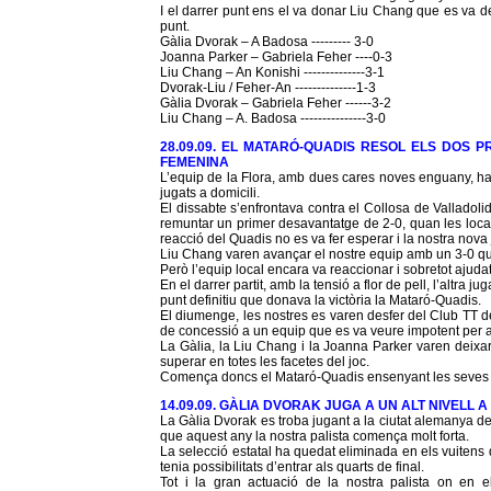
I el darrer punt ens el va donar Liu Chang que es va des
punt.
Gàlia Dvorak – A Badosa --------- 3-0
Joanna Parker – Gabriela Feher ----0-3
Liu Chang – An Konishi --------------3-1
Dvorak-Liu / Feher-An --------------1-3
Gàlia Dvorak – Gabriela Feher ------3-2
Liu Chang – A. Badosa ---------------3-0
28.09.09. EL MATARÓ-QUADIS RESOL ELS DOS P
FEMENINA
L’equip de la Flora, amb dues cares noves enguany, h
jugats a domicili.
El dissabte s’enfrontava contra el Collosa de Valladolid
remuntar un primer desavantatge de 2-0, quan les local
reacció del Quadis no es va fer esperar i la nostra nova
Liu Chang varen avançar el nostre equip amb un 3-0 q
Però l’equip local encara va reaccionar i sobretot ajudat
En el darrer partit, amb la tensió a flor de pell, l’altr
punt definitiu que donava la victòria la Mataró-Quadis.
El diumenge, les nostres es varen desfer del Club TT d
de concessió a un equip que es va veure impotent per atu
La Gàlia, la Liu Chang i la Joanna Parker varen deixa
superar en totes les facetes del joc.
Comença doncs el Mataró-Quadis ensenyant les seves 
14.09.09. GÀLIA DVORAK JUGA A UN ALT NIVELL 
La Gàlia Dvorak es troba jugant a la ciutat alemanya d
que aquest any la nostra palista comença molt forta.
La selecció estatal ha quedat eliminada en els vuitens
tenia possibilitats d’entrar als quarts de final.
Tot i la gran actuació de la nostra palista on en el