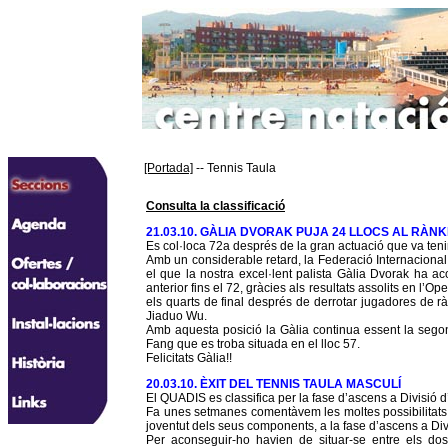
[Portada]
-- Tennis Taula
Consulta la classificació
21.03.10. GÀLIA DVORAK PUJA 24 LLOCS AL RÀN
Es col·loca 72a després de la gran actuació que va teni
Amb un considerable retard, la Federació Internacional
el que la nostra excel·lent palista Gàlia Dvorak ha a
anterior fins el 72, gràcies als resultats assolits en l’Op
els quarts de final després de derrotar jugadores de r
Jiaduo Wu.
Amb aquesta posició la Gàlia continua essent la segon
Fang que es troba situada en el lloc 57.
Felicitats Gàlia!!
20.03.10. ÈXIT DEL TENNIS TAULA MASCULÍ
El QUADIS es classifica per la fase d’ascens a Divisió d
Fa unes setmanes comentàvem les moltes possibilitats 
joventut dels seus components, a la fase d’ascens a Divi
Per aconseguir-ho havien de situar-se entre els dos