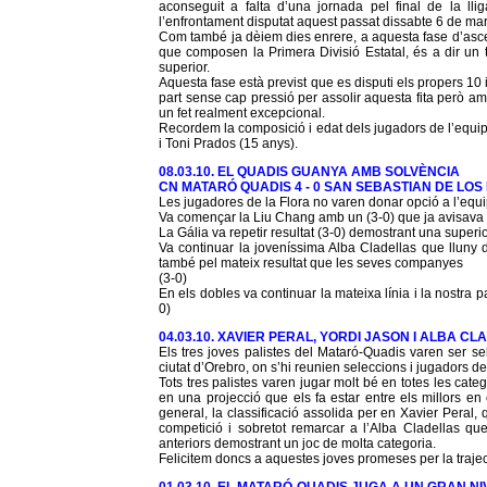
aconseguit a falta d’una jornada pel final de la l
l’enfrontament disputat aquest passat dissabte 6 de mar
Com també ja dèiem dies enrere, a aquesta fase d’ascen
que composen la Primera Divisió Estatal, és a dir un t
superior.
Aquesta fase està previst que es disputi els propers 10 
part sense cap pressió per assolir aquesta fita però amb
un fet realment excepcional.
Recordem la composició i edat dels jugadors de l’equip
i Toni Prados (15 anys).
08.03.10. EL QUADIS GUANYA AMB SOLVÈNCIA
CN MATARÓ QUADIS 4 - 0 SAN SEBASTIAN DE LO
Les jugadores de la Flora no varen donar opció a l’equip
Va començar la Liu Chang amb un (3-0) que ja avisava de 
La Gália va repetir resultat (3-0) demostrant una superi
Va continuar la joveníssima Alba Cladellas que lluny 
també pel mateix resultat que les seves companyes
(3-0)
En els dobles va continuar la mateixa línia i la nostra p
0)
04.03.10. XAVIER PERAL, YORDI JASON I ALBA C
Els tres joves palistes del Mataró-Quadis varen ser s
ciutat d’Orebro, on s’hi reunien seleccions i jugadors d
Tots tres palistes varen jugar molt bé en totes les cate
en una projecció que els fa estar entre els millors en
general, la classificació assolida per en Xavier Peral, 
competició i sobretot remarcar a l’Alba Cladellas que
anteriors demostrant un joc de molta categoria.
Felicitem doncs a aquestes joves promeses per la trajec