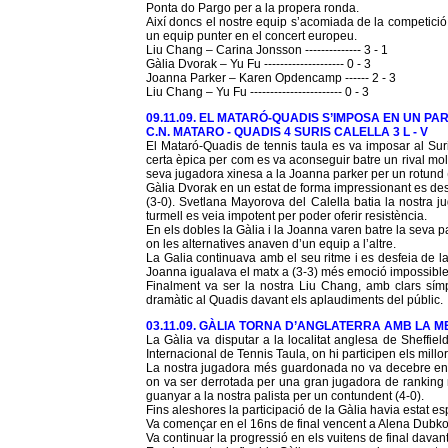
Ponta do Pargo per a la propera ronda.
Així doncs el nostre equip s’acomiada de la competició 
un equip punter en el concert europeu.
Liu Chang – Carina Jonsson -------------- 3 - 1
Gàlia Dvorak – Yu Fu -------------------- 0 - 3
Joanna Parker – Karen Opdencamp ------ 2 - 3
Liu Chang – Yu Fu ----------------------- 0 - 3
09.11.09. EL MATARÓ-QUADIS S’IMPOSA EN UN PAR
C.N. MATARO - QUADIS 4 SURIS CALELLA 3 L - V
El Mataró-Quadis de tennis taula es va imposar al Sur
certa èpica per com es va aconseguir batre un rival molt
seva jugadora xinesa a la Joanna parker per un rotund 
Gàlia Dvorak en un estat de forma impressionant es de
(3-0). Svetlana Mayorova del Calella batia la nostra 
turmell es veia impotent per poder oferir resistència.
En els dobles la Gàlia i la Joanna varen batre la seva p
on les alternatives anaven d’un equip a l’altre.
La Galia continuava amb el seu ritme i es desfeia de la 
Joanna igualava el matx a (3-3) més emoció impossible
Finalment va ser la nostra Liu Chang, amb clars símpt
dramàtic al Quadis davant els aplaudiments del públic.
03.11.09. GÀLIA TORNA D’ANGLATERRA AMB LA 
La Gàlia va disputar a la localitat anglesa de Sheffie
Internacional de Tennis Taula, on hi participen els millo
La nostra jugadora més guardonada no va decebre en la
on va ser derrotada per una gran jugadora de ranking 
guanyar a la nostra palista per un contundent (4-0).
Fins aleshores la participació de la Gàlia havia estat es
Va començar en el 16ns de final vencent a Alena Dubkov
Va continuar la progressió en els vuitens de final davan